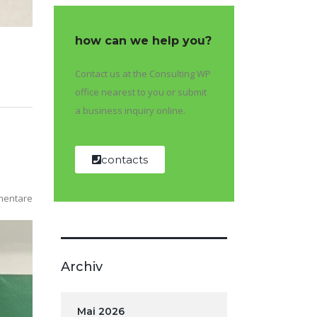
how can we help you?
Contact us at the Consulting WP
office nearest to you or submit
a business inquiry online.
contacts
mentare
Archiv
Mai 2026